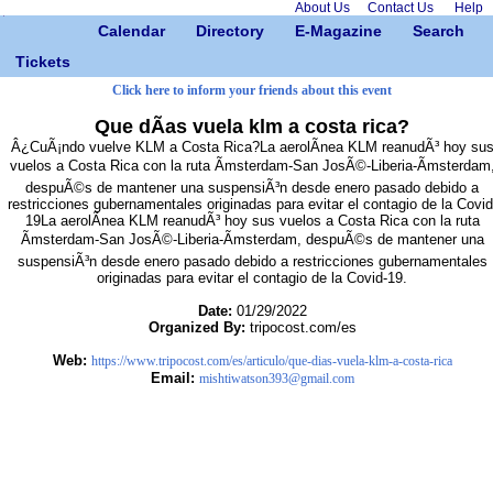
About Us
Contact Us
Help
Calendar
Directory
E-Magazine
Search
Tickets
Click here to inform your friends about this event
Que dÃ­as vuela klm a costa rica?
Â¿CuÃ¡ndo vuelve KLM a Costa Rica?La aerolÃ­nea KLM reanudÃ³ hoy su
vuelos a Costa Rica con la ruta Ãmsterdam-San JosÃ©-Liberia-Ãmsterdam
despuÃ©s de mantener una suspensiÃ³n desde enero pasado debido a
restricciones gubernamentales originadas para evitar el contagio de la Covid
19La aerolÃ­nea KLM reanudÃ³ hoy sus vuelos a Costa Rica con la ruta
Ãmsterdam-San JosÃ©-Liberia-Ãmsterdam, despuÃ©s de mantener una
suspensiÃ³n desde enero pasado debido a restricciones gubernamentales
originadas para evitar el contagio de la Covid-19.
Date:
01/29/2022
Organized By:
tripocost.com/es
Web:
https://www.tripocost.com/es/articulo/que-dias-vuela-klm-a-costa-rica
Email:
mishtiwatson393@gmail.com